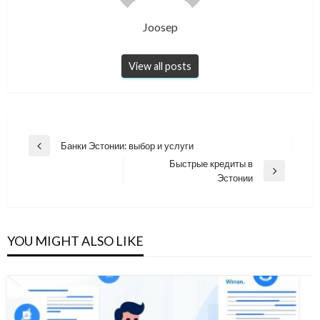
Joosep
View all posts
Навигация
Банки Эстонии: выбор и услуги
Previous
по
Быстрые кредиты в
Post
Next
Эстонии
записям
Post
YOU MIGHT ALSO LIKE