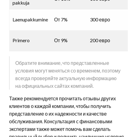
pakkuja
Laenupakkumine
От 7%
300 евро
50
Primero
От 9%
200 евро
40
Обратите внимание, что представленные
условия могут меняться со временем, поэтому
всегда проверяйте актуальную информацию
на официальных сайтах компаний.
Также рекомендуется прочитать отзывы других
клиентов о каждой компании, чтобы получить
представление о их надежности и качестве
обслуживания. Консультация с финансовыми
экспертами также может помочь вам сделать
правильный выбор и получить наилучшие условия