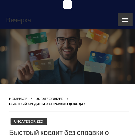
Skip
to
content
Вечёрка
HOMEPAGE
UNCATEGORIZED
БЫСТРЫЙ КРЕДИТ БЕЗ СПРАВКИ О ДОХОДАХ
UNCATEGORIZED
Быстрый кредит без справки о