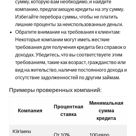
сумму, которую вам необходимо, и найдите
компанию, предлагающую кредиты на эту сумму.
Избегайте перебора суммы, чтобы не платить
лишние проценты за неиспользованные деньги.
Обратите внимание на требования к клиентам:
Некоторые компании могут иметь жесткие
требования для получения кредита без справок о
доходах. Убедитесь, что вы соответствуете этим
требованиям, такие как возраст, гражданство или
вид на жительство, наличие постоянного дохода и
отсутствие задолженностей по другим займам.
Примеры проверенных компаний:
Минимальная
Процентная
Ма
Компания
сумма
ставка
су
кредита
Kiirlaenu
От 10%
100 евро
30